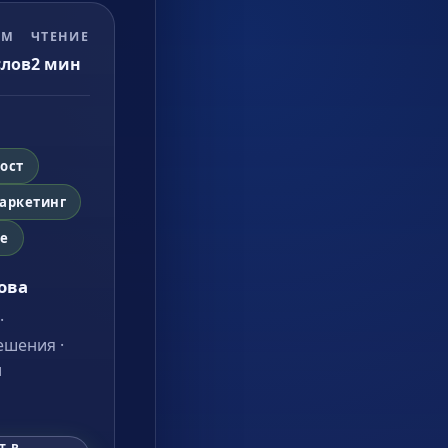
ЕМ
ЧТЕНИЕ
лов
2
мин
ост
аркетинг
ие
ова
·
ешения ·
л