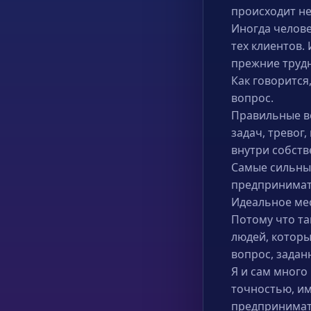
происходит не
Иногда челове
тех клиентов.
прежние труд
Как говорится
вопрос.
Правильные во
задач, тревог
внутри собств
Самые сильные
предпринимате
Идеальное мес
Потому что та
людей, которы
вопрос, задан
Я и сам много
точностью, им
предпринимате