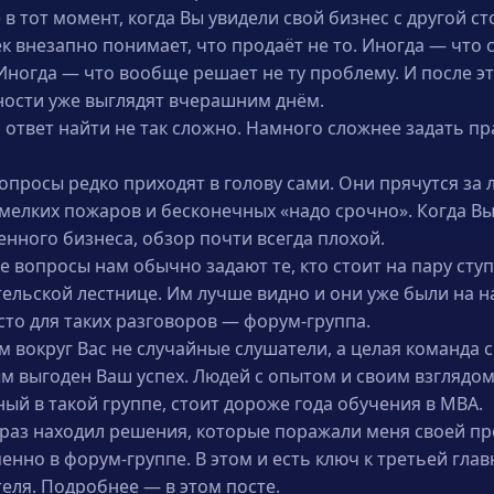
 в тот момент, когда Вы увидели свой бизнес с другой с
к внезапно понимает, что продаёт не то. Иногда — что 
 Иногда — что вообще решает не ту проблему. И после эт
ности уже выглядят вчерашним днём.
, ответ найти не так сложно. Намного сложнее задать п
просы редко приходят в голову сами. Они прячутся за 
, мелких пожаров и бесконечных «надо срочно». Когда В
енного бизнеса, обзор почти всегда плохой.
 вопросы нам обычно задают те, кто стоит на пару сту
льской лестнице. Им лучше видно и они уже были на н
то для таких разговоров — форум-группа.
м вокруг Вас не случайные слушатели, а целая команда 
м выгоден Ваш успех. Людей с опытом и своим взглядом
ный в такой группе, стоит дороже года обучения в MBA.
 раз находил решения, которые поражали меня своей пр
енно в форум-группе. В этом и есть ключ к третьей гла
ля. Подробнее — в этом посте.