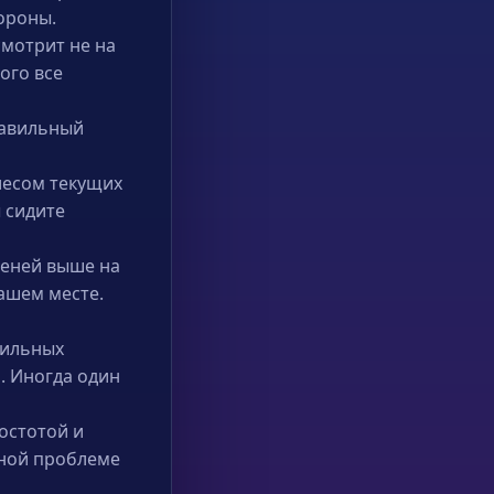
тороны.
смотрит не на
ого все
равильный
лесом текущих
ы сидите
пеней выше на
ашем месте.
сильных
. Иногда один
остотой и
вной проблеме