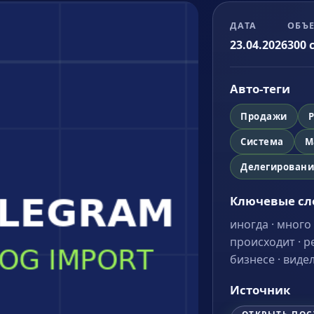
ДАТА
ОБЪ
23.04.2026
300
с
Авто-теги
Продажи
Р
Система
М
Делегирован
Ключевые сл
иногда · много 
происходит · р
бизнесе · виде
Источник