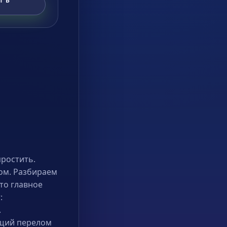
Т В
простить.
том. Разбираем
то главное
:
.
ящий перелом